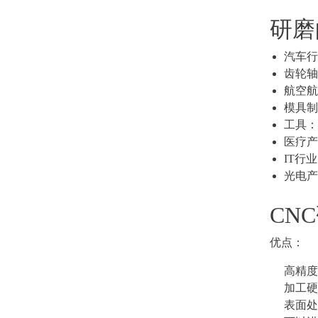
研磨
汽车
齿轮
航空
模具
工具
医疗
IT行
光电
CN
优点：
高精度
加工
表面